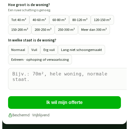
Hoe groot is de woning?
Een ruwe schatting is genoeg.
Tot 40 m²
40-60 m²
60-80 m²
80-120 m²
120-150 m²
150-200 m²
200-250 m²
250-300 m²
Meer dan 300 m²
In welke staat is de woning?
Normaal
Vuil
Erg vuil
Lang niet schoongemaakt
Extreem · ophoping of verwaarlozing
Ik wil mijn offerte
Beschermd · Vrijblijvend