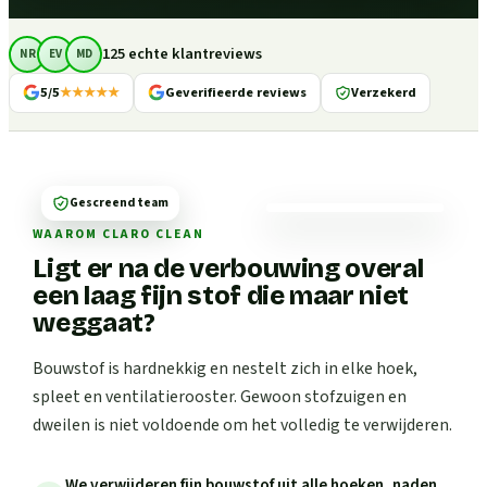
125 echte klantreviews
NR
EV
MD
5/5
★★★★★
Geverifieerde reviews
Verzekerd
Gescreend team
WAAROM CLARO CLEAN
Ligt er na de verbouwing overal
een laag fijn stof die maar niet
weggaat?
Bouwstof is hardnekkig en nestelt zich in elke hoek,
spleet en ventilatierooster. Gewoon stofzuigen en
dweilen is niet voldoende om het volledig te verwijderen.
We verwijderen fijn bouwstof uit alle hoeken, naden