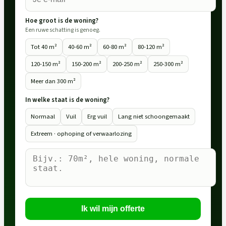
Hoe groot is de woning?
Een ruwe schatting is genoeg.
Tot 40 m²
40-60 m²
60-80 m²
80-120 m²
120-150 m²
150-200 m²
200-250 m²
250-300 m²
Meer dan 300 m²
In welke staat is de woning?
Normaal
Vuil
Erg vuil
Lang niet schoongemaakt
Extreem · ophoping of verwaarlozing
Ik wil mijn offerte