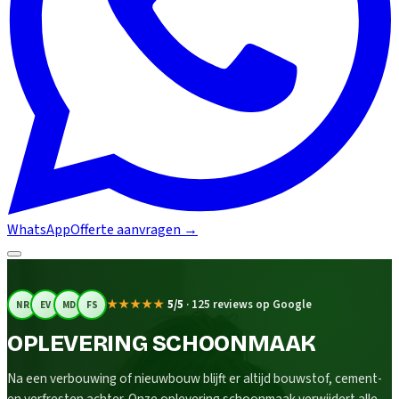
WhatsApp
Offerte aanvragen
→
★★★★★
5/5
·
125 reviews op Google
NR
EV
MD
FS
OPLEVERING SCHOONMAAK
Na een verbouwing of nieuwbouw blijft er altijd bouwstof, cement-