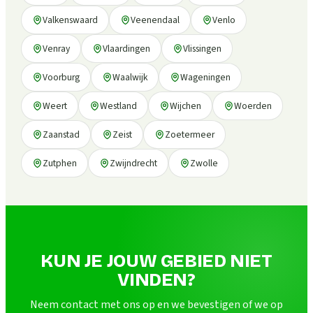
Valkenswaard
Veenendaal
Venlo
Venray
Vlaardingen
Vlissingen
Voorburg
Waalwijk
Wageningen
Weert
Westland
Wijchen
Woerden
Zaanstad
Zeist
Zoetermeer
Zutphen
Zwijndrecht
Zwolle
KUN JE JOUW GEBIED NIET
VINDEN?
Neem contact met ons op en we bevestigen of we op