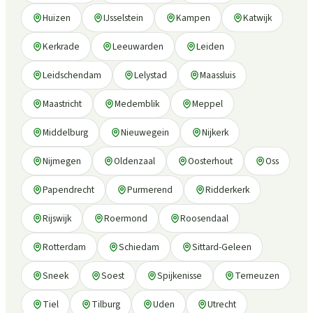
Huizen
IJsselstein
Kampen
Katwijk
Kerkrade
Leeuwarden
Leiden
Leidschendam
Lelystad
Maassluis
Maastricht
Medemblik
Meppel
Middelburg
Nieuwegein
Nijkerk
Nijmegen
Oldenzaal
Oosterhout
Oss
Papendrecht
Purmerend
Ridderkerk
Rijswijk
Roermond
Roosendaal
Rotterdam
Schiedam
Sittard-Geleen
Sneek
Soest
Spijkenisse
Terneuzen
Tiel
Tilburg
Uden
Utrecht