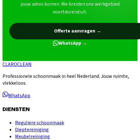
jouw adres komen. We breiden ons werkgebied
voortdurend uit.
Offerte aanvragen
→
WhatsApp
→
CLARO
CLEAN
Professionele schoonmaak in heel Nederland. Jouw ruimte,
vlekkeloos.
WhatsApp
DIENSTEN
Reguliere schoonmaak
Dieptereiniging
Meubelreiniging