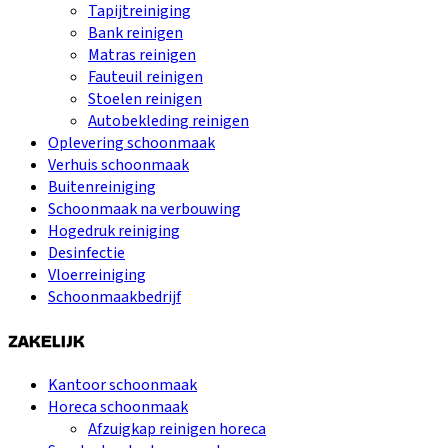
Tapijtreiniging
Bank reinigen
Matras reinigen
Fauteuil reinigen
Stoelen reinigen
Autobekleding reinigen
Oplevering schoonmaak
Verhuis schoonmaak
Buitenreiniging
Schoonmaak na verbouwing
Hogedruk reiniging
Desinfectie
Vloerreiniging
Schoonmaakbedrijf
ZAKELIJK
Kantoor schoonmaak
Horeca schoonmaak
Afzuigkap reinigen horeca