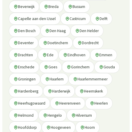
Beverwijk
Breda
Bussum
Capelle aan den IJssel
Castricum
Delft
Den Bosch
Den Haag
Den Helder
Deventer
Doetinchem
Dordrecht
Drachten
Ede
Eindhoven
Emmen
Enschede
Goes
Gorinchem
Gouda
Groningen
Haarlem
Haarlemmermeer
Hardenberg
Harderwijk
Heemskerk
Heerhugowaard
Heerenveen
Heerlen
Helmond
Hengelo
Hilversum
Hoofddorp
Hoogeveen
Hoorn