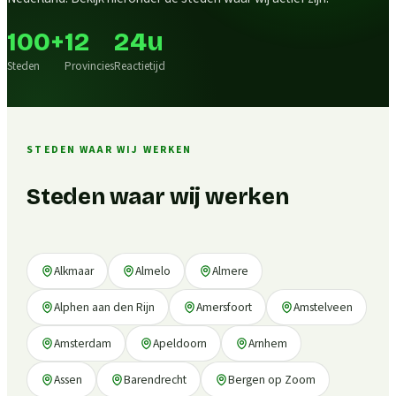
100+
12
24u
Steden
Provincies
Reactietijd
STEDEN WAAR WIJ WERKEN
Steden waar wij werken
Alkmaar
Almelo
Almere
Alphen aan den Rijn
Amersfoort
Amstelveen
Amsterdam
Apeldoorn
Arnhem
Assen
Barendrecht
Bergen op Zoom