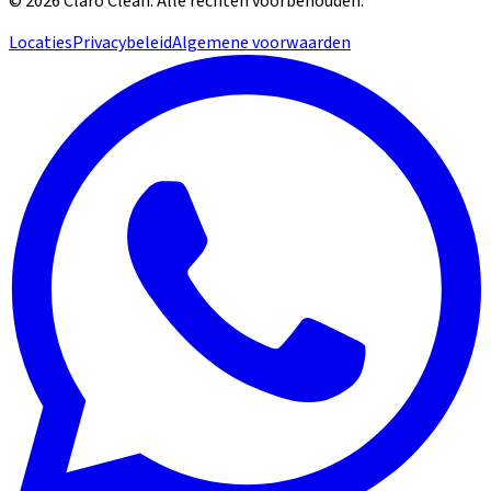
©
2026
Claro Clean
.
Alle rechten voorbehouden.
Locaties
Privacybeleid
Algemene voorwaarden