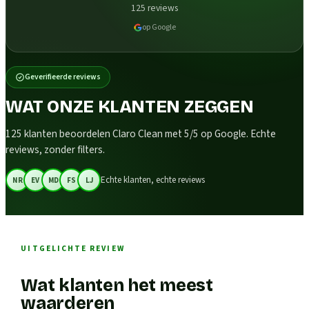
125
reviews
op Google
Geverifieerde reviews
WAT ONZE KLANTEN ZEGGEN
125 klanten beoordelen Claro Clean met 5/5 op Google. Echte
reviews, zonder filters.
Echte klanten, echte reviews
NR
EV
MD
FS
LJ
UITGELICHTE REVIEW
Wat klanten het meest
waarderen