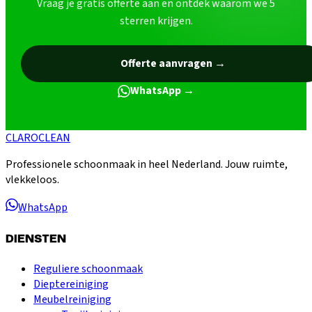
Vraag je gratis offerte aan en ontdek waarom we 5
sterren krijgen.
Offerte aanvragen
→
WhatsApp →
CLARO
CLEAN
Professionele schoonmaak in heel Nederland. Jouw ruimte,
vlekkeloos.
WhatsApp
DIENSTEN
Reguliere schoonmaak
Dieptereiniging
Meubelreiniging