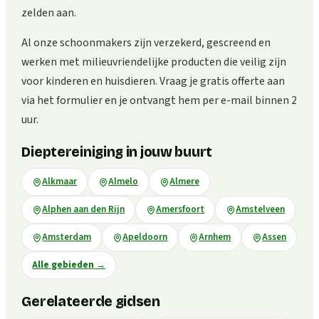
zelden aan.
Al onze schoonmakers zijn verzekerd, gescreend en
werken met milieuvriendelijke producten die veilig zijn
voor kinderen en huisdieren. Vraag je gratis offerte aan
via het formulier en je ontvangt hem per e-mail binnen 2
uur.
Dieptereiniging in jouw buurt
Alkmaar
Almelo
Almere
Alphen aan den Rijn
Amersfoort
Amstelveen
Amsterdam
Apeldoorn
Arnhem
Assen
Alle gebieden
→
Gerelateerde gidsen