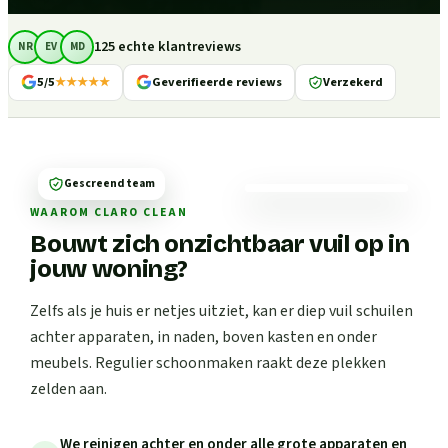
125 echte klantreviews
NR
EV
MD
5/5
★★★★★
Geverifieerde reviews
Verzekerd
Gescreend team
WAAROM CLARO CLEAN
Bouwt zich onzichtbaar vuil op in
jouw woning?
Zelfs als je huis er netjes uitziet, kan er diep vuil schuilen
achter apparaten, in naden, boven kasten en onder
meubels. Regulier schoonmaken raakt deze plekken
zelden aan.
We reinigen achter en onder alle grote apparaten en