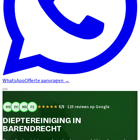
WhatsApp
Offerte aanvragen
→
★★★★★
5/5
·
125 reviews op Google
NR
EV
MD
FS
DIEPTEREINIGING IN
BARENDRECHT