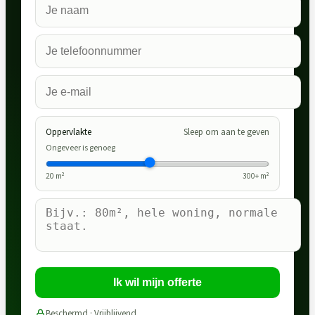
Oppervlakte
Sleep om aan te geven
Ongeveer is genoeg
20
m²
300
+ m²
Ik wil mijn offerte
Beschermd · Vrijblijvend