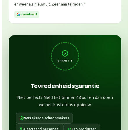
er weer als nieuw uit. Zeer aan te raden!
”
Geverifieerd
GARANTIE
Tevredenheidsgarantie
Niet perfect? Meld het binnen 48 uur en dan doen
we het kosteloos opnieuw.
Verzekerde schoonmakers
Gescreend personeel
Eco producten