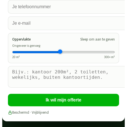
Oppervlakte
Sleep om aan te geven
Ongeveer is genoeg
20
m²
300
+ m²
Ik wil mijn offerte
Beschermd · Vrijblijvend