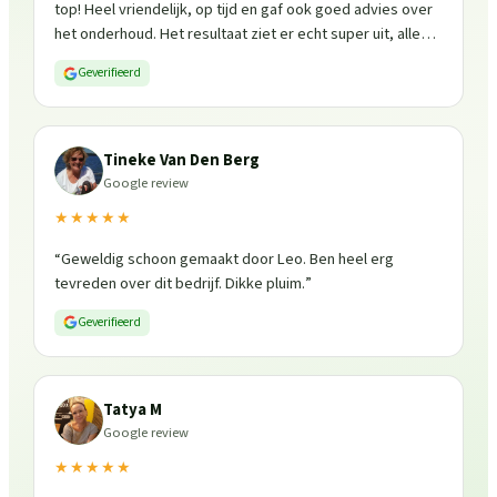
top! Heel vriendelijk, op tijd en gaf ook goed advies over
het onderhoud. Het resultaat ziet er echt super uit, alles
is weer fris en goed beschermd. Zeker een aanrader, ik
Geverifieerd
zou ze zo weer inschakelen!
”
Tineke Van Den Berg
Google review
★★★★★
“
Geweldig schoon gemaakt door Leo. Ben heel erg
tevreden over dit bedrijf. Dikke pluim.
”
Geverifieerd
Tatya M
Google review
★★★★★