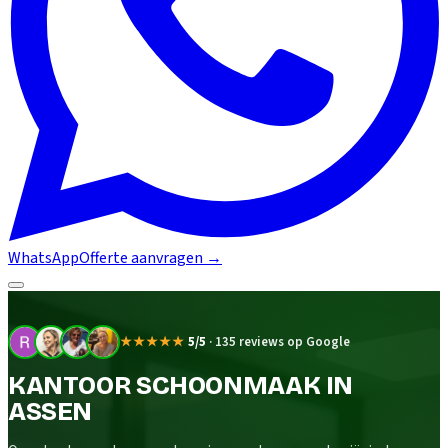
WhatsApp
Offerte aanvragen
→
★★★★★
5/5
·
135 reviews op Google
KANTOOR SCHOONMAAK IN
ASSEN