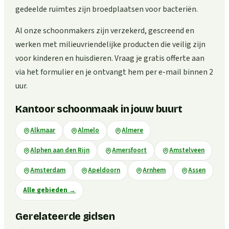
gedeelde ruimtes zijn broedplaatsen voor bacteriën.
Al onze schoonmakers zijn verzekerd, gescreend en
werken met milieuvriendelijke producten die veilig zijn
voor kinderen en huisdieren. Vraag je gratis offerte aan
via het formulier en je ontvangt hem per e-mail binnen 2
uur.
Kantoor schoonmaak in jouw buurt
Alkmaar
Almelo
Almere
Alphen aan den Rijn
Amersfoort
Amstelveen
Amsterdam
Apeldoorn
Arnhem
Assen
Alle gebieden
→
Gerelateerde gidsen