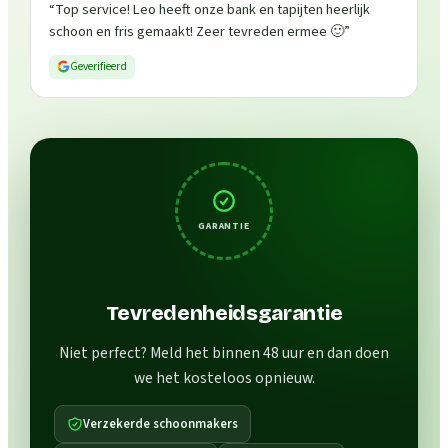
“
Top service! Leo heeft onze bank en tapijten heerlijk
schoon en fris gemaakt! Zeer tevreden ermee 🙂
”
Geverifieerd
GARANTIE
Tevredenheidsgarantie
Niet perfect? Meld het binnen 48 uur en dan doen
we het kosteloos opnieuw.
Verzekerde schoonmakers