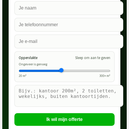
Oppervlakte
Sleep om aan te geven
Ongeveer is genoeg
20
m²
300
+ m²
Ik wil mijn offerte