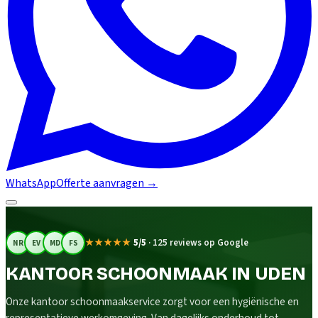
WhatsApp
Offerte aanvragen
→
★★★★★
5/5
·
125 reviews op Google
NR
EV
MD
FS
KANTOOR SCHOONMAAK IN UDEN
Onze kantoor schoonmaakservice zorgt voor een hygiënische en