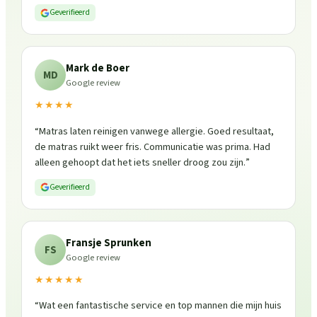
Geverifieerd
Mark de Boer
MD
Google review
★★★★
“
Matras laten reinigen vanwege allergie. Goed resultaat,
de matras ruikt weer fris. Communicatie was prima. Had
alleen gehoopt dat het iets sneller droog zou zijn.
”
Geverifieerd
Fransje Sprunken
FS
Google review
★★★★★
“
Wat een fantastische service en top mannen die mijn huis