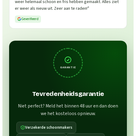
weer helemaal schoon en fris hebben gemaakt. Alles ziet
er weer als nieuw uit. Zeer aan te raden!
”
Geverifieerd
GARANTIE
Tevredenheidsgarantie
Niet perfect? Meld het binnen 48 uur en dan doen
we het kosteloos opnieuw.
Verzekerde schoonmakers