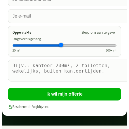
Oppervlakte
Sleep om aan te geven
Ongeveer is genoeg
20
m²
300
+ m²
Ik wil mijn offerte
Beschermd · Vrijblijvend