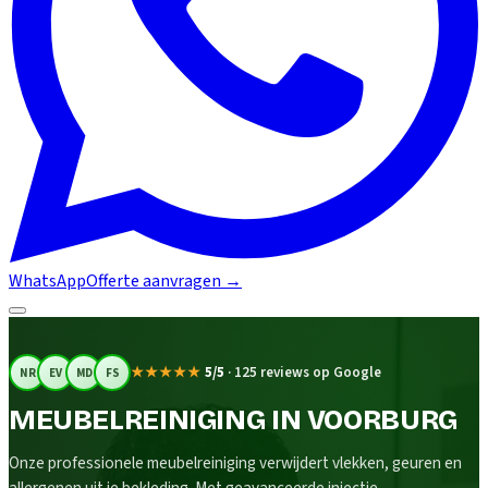
WhatsApp
Offerte aanvragen
→
★★★★★
5/5
·
125 reviews op Google
NR
EV
MD
FS
MEUBELREINIGING IN VOORBURG
Onze professionele meubelreiniging verwijdert vlekken, geuren en