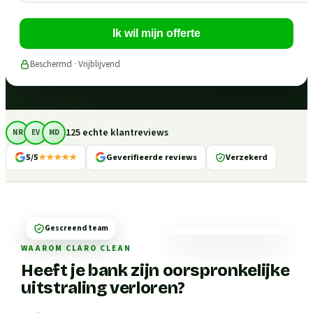
Ik wil mijn offerte
Beschermd · Vrijblijvend
125 echte klantreviews
NR
EV
MD
5/5
★★★★★
Geverifieerde reviews
Verzekerd
Gescreend team
WAAROM CLARO CLEAN
Heeft je bank zijn oorspronkelijke
uitstraling verloren?