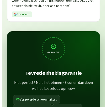
weer helemaal schoon en fris hebben gemaakt. Alles ziet
er weer als nieuw uit. Zeer aan te raden!
”
Geverifieerd
GARANTIE
Tevredenheidsgarantie
Niet perfect? Meld het binnen 48 uur en dan doen
we het kosteloos opnieuw.
Verzekerde schoonmakers