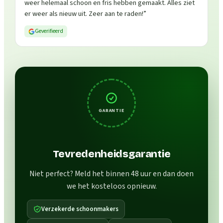
weer helemaal schoon en fris hebben gemaakt. Alles ziet
er weer als nieuw uit. Zeer aan te raden!
”
Geverifieerd
GARANTIE
Tevredenheidsgarantie
Niet perfect? Meld het binnen 48 uur en dan doen
we het kosteloos opnieuw.
Verzekerde schoonmakers