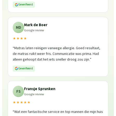
Geverifieerd
Mark de Boer
MD
Google review
★★★★
“
Matras laten reinigen vanwege allergie. Goed resultaat,
de matras ruikt weer fris. Communicatie was prima. Had
alleen gehoopt dat het iets sneller droog zou zijn.
”
Geverifieerd
Fransje Sprunken
FS
Google review
★★★★★
“
Wat een fantastische service en top mannen die mijn huis