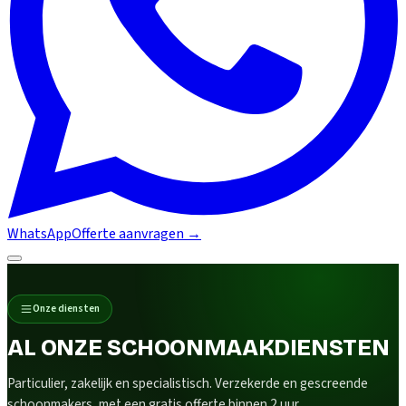
WhatsApp
Offerte aanvragen
→
Onze diensten
AL ONZE SCHOONMAAKDIENSTEN
Particulier, zakelijk en specialistisch. Verzekerde en gescreende
schoonmakers, met een gratis offerte binnen 2 uur.