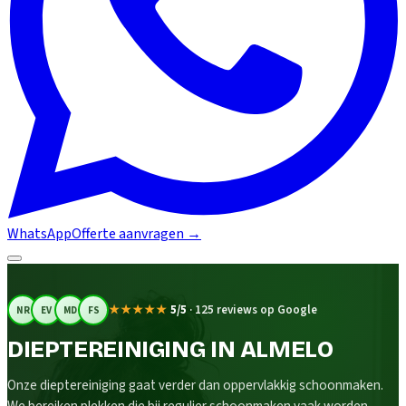
WhatsApp
Offerte aanvragen
→
★★★★★
5/5
·
125 reviews op Google
NR
EV
MD
FS
DIEPTEREINIGING IN ALMELO
Onze dieptereiniging gaat verder dan oppervlakkig schoonmaken.