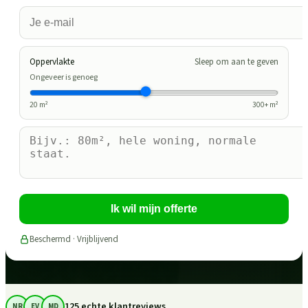
Oppervlakte
Sleep om aan te geven
Ongeveer is genoeg
20
m²
300
+ m²
Ik wil mijn offerte
Beschermd · Vrijblijvend
125 echte klantreviews
NR
EV
MD