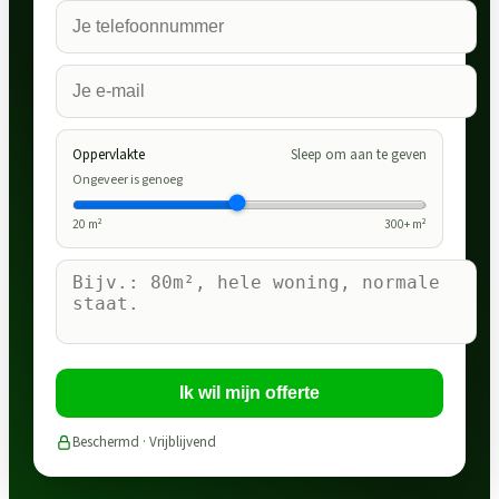
Oppervlakte
Sleep om aan te geven
Ongeveer is genoeg
20
m²
300
+ m²
Ik wil mijn offerte
Beschermd · Vrijblijvend