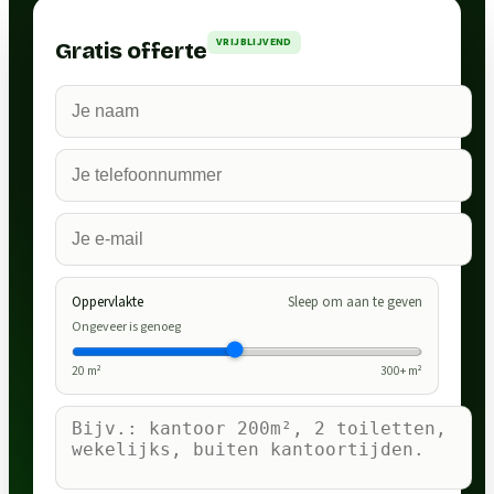
VRIJBLIJVEND
Gratis offerte
Oppervlakte
Sleep om aan te geven
Ongeveer is genoeg
20
m²
300
+ m²