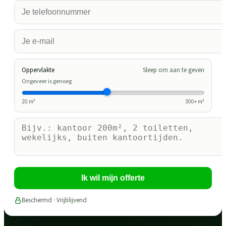
Oppervlakte
Sleep om aan te geven
Ongeveer is genoeg
20
m²
300
+ m²
Ik wil mijn offerte
Beschermd · Vrijblijvend