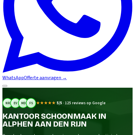
WhatsApp
Offerte aanvragen
→
★★★★★
5/5
·
125 reviews op Google
NR
EV
MD
FS
KANTOOR SCHOONMAAK IN
ALPHEN AAN DEN RIJN