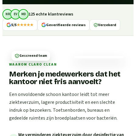
125 echte klantreviews
NR
EV
MD
5/5
★★★★★
Geverifieerde reviews
Verzekerd
Gescreend team
WAAROM CLARO CLEAN
Merken je medewerkers dat het
kantoor niet fris aanvoelt?
Een onvoldoende schoon kantoor leidt tot meer
ziekteverzuim, lagere productiviteit en een slechte
indruk op bezoekers. Toetsenborden, bureaus en
gedeelde ruimtes zijn broedplaatsen voor bacteriën.
We verminderen ziekteverzuim door desinfectie van