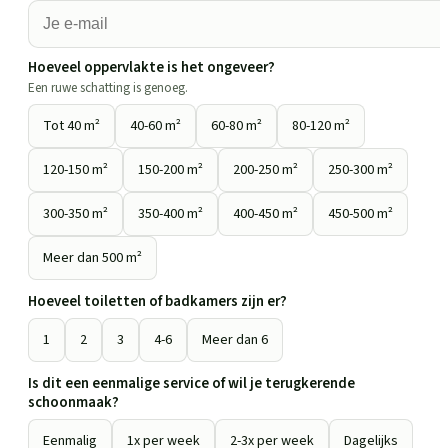
Hoeveel oppervlakte is het ongeveer?
Een ruwe schatting is genoeg.
Tot 40 m²
40-60 m²
60-80 m²
80-120 m²
120-150 m²
150-200 m²
200-250 m²
250-300 m²
300-350 m²
350-400 m²
400-450 m²
450-500 m²
Meer dan 500 m²
Hoeveel toiletten of badkamers zijn er?
1
2
3
4-6
Meer dan 6
Is dit een eenmalige service of wil je terugkerende
schoonmaak?
Eenmalig
1x per week
2-3x per week
Dagelijks