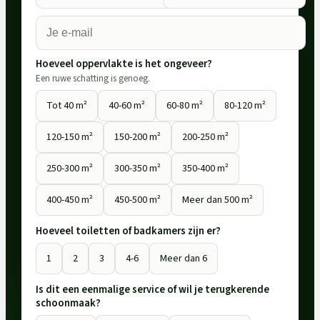
Hoeveel oppervlakte is het ongeveer?
Een ruwe schatting is genoeg.
Tot 40 m²
40-60 m²
60-80 m²
80-120 m²
120-150 m²
150-200 m²
200-250 m²
250-300 m²
300-350 m²
350-400 m²
400-450 m²
450-500 m²
Meer dan 500 m²
Hoeveel toiletten of badkamers zijn er?
1
2
3
4-6
Meer dan 6
Is dit een eenmalige service of wil je terugkerende
schoonmaak?