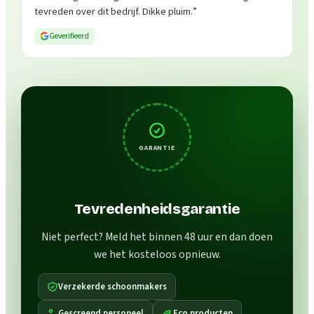
tevreden over dit bedrijf. Dikke pluim.
”
Geverifieerd
GARANTIE
Tevredenheidsgarantie
Niet perfect? Meld het binnen 48 uur en dan doen
we het kosteloos opnieuw.
Verzekerde schoonmakers
Gescreend personeel
Eco producten