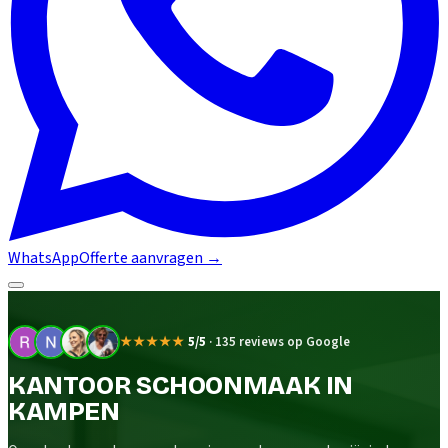
WhatsApp
Offerte aanvragen
→
★★★★★
5/5
·
135 reviews op Google
KANTOOR SCHOONMAAK IN
KAMPEN