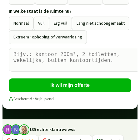
In welke staat is de ruimte nu?
Normaal
Vuil
Erg vuil
Lang niet schoongemaakt
Extreem · ophoping of verwaarlozing
Ik wil mijn offerte
Beschermd · Vrijblijvend
135 echte klantreviews