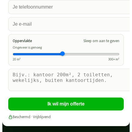
Oppervlakte
Sleep om aan te geven
Ongeveer is genoeg
20
m²
300
+ m²
Ik wil mijn offerte
Beschermd · Vrijblijvend