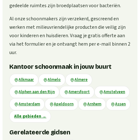
gedeelde ruimtes zijn broedplaatsen voor bacteriën.
Al onze schoonmakers zijn verzekerd, gescreend en
werken met milieuvriendelijke producten die veilig zijn
voor kinderen en huisdieren. Vraag je gratis offerte aan
via het formulier en je ontvangt hem per e-mail binnen 2
uur.
Kantoor schoonmaak in jouw buurt
Alkmaar
Almelo
Almere
Alphen aan den Rijn
Amersfoort
Amstelveen
Amsterdam
Apeldoorn
Arnhem
Assen
Alle gebieden
→
Gerelateerde gidsen