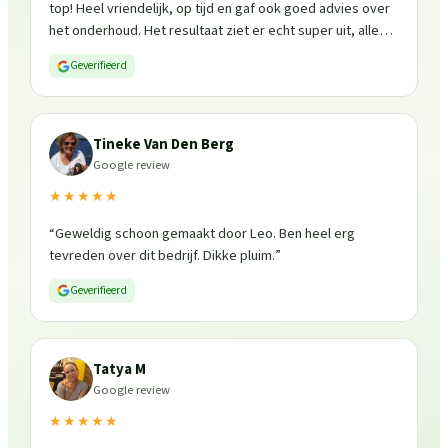
top! Heel vriendelijk, op tijd en gaf ook goed advies over
het onderhoud. Het resultaat ziet er echt super uit, alles
is weer fris en goed beschermd. Zeker een aanrader, ik
Geverifieerd
zou ze zo weer inschakelen!
”
Tineke Van Den Berg
Google review
★★★★★
“
Geweldig schoon gemaakt door Leo. Ben heel erg
tevreden over dit bedrijf. Dikke pluim.
”
Geverifieerd
Tatya M
Google review
★★★★★