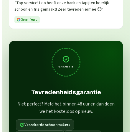
“
Top service! Leo heeft onze bank en tapijten heerlijk
schoon en fris gemaakt! Zeer tevreden ermee 🙂
”
Geverifieerd
GARANTIE
Tevredenheidsgarantie
Niet perfect? Meld het binnen 48 uur en dan doen
we het kosteloos opnieuw.
Verzekerde schoonmakers