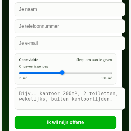
Oppervlakte
Sleep om aan te geven
Ongeveer is genoeg
20
m²
300
+ m²
Ik wil mijn offerte