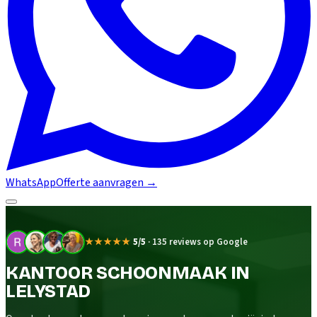
WhatsApp
Offerte aanvragen
→
★★★★★
5/5
·
135 reviews op Google
KANTOOR SCHOONMAAK IN
LELYSTAD