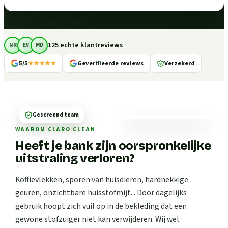
125 echte klantreviews
NR
EV
MD
5/5
★★★★★
Geverifieerde reviews
Verzekerd
Gescreend team
WAAROM CLARO CLEAN
Heeft je bank zijn oorspronkelijke
uitstraling verloren?
Koffievlekken, sporen van huisdieren, hardnekkige
geuren, onzichtbare huisstofmijt... Door dagelijks
gebruik hoopt zich vuil op in de bekleding dat een
gewone stofzuiger niet kan verwijderen. Wij wel.