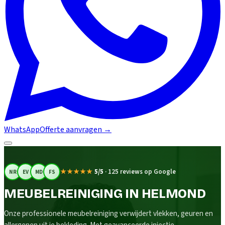
WhatsApp
Offerte aanvragen
→
★★★★★
5/5
·
125 reviews op Google
NR
EV
MD
FS
MEUBELREINIGING IN HELMOND
Onze professionele meubelreiniging verwijdert vlekken, geuren en