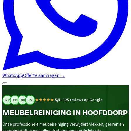
WhatsApp
Offerte aanvragen
→
★★★★★
5/5
·
125 reviews op Google
NR
EV
MD
FS
MEUBELREINIGING IN HOOFDDORP
Onze professionele meubelreiniging verwijdert vlekken, geuren en