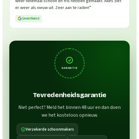
weer helemaal schoon en fris hebben gemaakt. Alles ziet
er weer als nieuw uit. Zeer aan te raden!
”
Geverifieerd
GARANTIE
Tevredenheidsgarantie
Niet perfect? Meld het binnen 48 uur en dan doen
we het kosteloos opnieuw.
Verzekerde schoonmakers