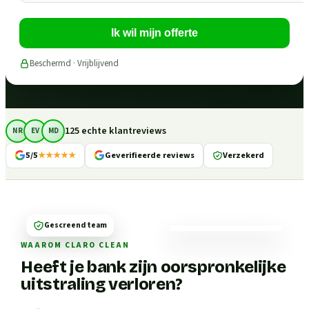
Ik wil mijn offerte
Beschermd · Vrijblijvend
125 echte klantreviews
NR
EV
MD
5/5
★★★★★
Geverifieerde reviews
Verzekerd
Gescreend team
WAAROM CLARO CLEAN
Heeft je bank zijn oorspronkelijke
uitstraling verloren?