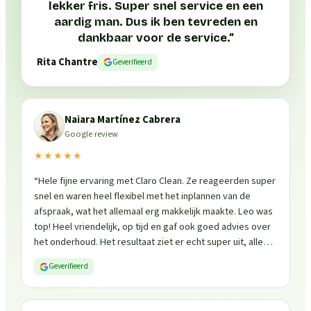
lekker fris. Super snel service en een
aardig man. Dus ik ben tevreden en
dankbaar voor de service.
”
Rita Chantre
Geverifieerd
Naiara Martínez Cabrera
Google review
★★★★★
“
Hele fijne ervaring met Claro Clean. Ze reageerden super
snel en waren heel flexibel met het inplannen van de
afspraak, wat het allemaal erg makkelijk maakte. Leo was
top! Heel vriendelijk, op tijd en gaf ook goed advies over
het onderhoud. Het resultaat ziet er echt super uit, alles
is weer fris en goed beschermd. Zeker een aanrader, ik
Geverifieerd
zou ze zo weer inschakelen!
”