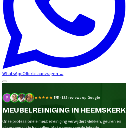
WhatsApp
Offerte aanvragen
→
★★★★★
5/5
·
135 reviews op Google
MEUBELREINIGING IN HEEMSKERK
Onze professionele meubelreiniging verwijdert vlekken, geuren en