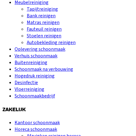
Meubelreiniging
Tapijtreiniging
Bank reinigen
Matras reinigen
Fauteuil reinigen
Stoelen reinigen
Autobekleding reinigen
Oplevering schoonmaak
Verhuis schoonmaak
Buitenreiniging
Schoonmaak na verbouwing
Hogedruk reiniging
Desinfectie
Vloerreiniging
Schoonmaakbedrijf
ZAKELIJK
Kantoor schoonmaak
Horeca schoonmaak
Afzuigkap reinigen horeca