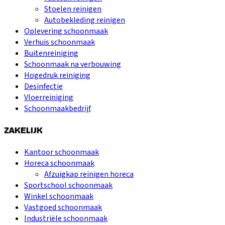
Stoelen reinigen
Autobekleding reinigen
Oplevering schoonmaak
Verhuis schoonmaak
Buitenreiniging
Schoonmaak na verbouwing
Hogedruk reiniging
Desinfectie
Vloerreiniging
Schoonmaakbedrijf
ZAKELIJK
Kantoor schoonmaak
Horeca schoonmaak
Afzuigkap reinigen horeca
Sportschool schoonmaak
Winkel schoonmaak
Vastgoed schoonmaak
Industriële schoonmaak