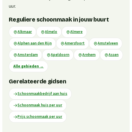
uur.
Reguliere schoonmaak in jouw buurt
Alkmaar
Almelo
Almere
Alphen aan den Rijn
Amersfoort
Amstelveen
Amsterdam
Apeldoorn
Arnhem
Assen
Alle gebieden
→
Gerelateerde gidsen
Schoonmaakbedrijf aan huis
Schoonmaak huis per uur
Prijs schoonmaak per uur