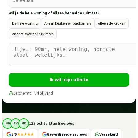
Wil je de hele woning of alleen bepaalde ruimtes?
De hele woning
Alleen keuken en badkamers
Alleen de keuken
Andere specifieke ruimtes
Ik wil mijn offerte
Beschermd · Vrijblijvend
125 echte klantreviews
NR
EV
MD
5/5
★★★★★
Geverifieerde reviews
Verzekerd