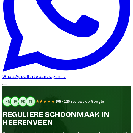
WhatsApp
Offerte aanvragen
→
★★★★★
5/5
·
125 reviews op Google
NR
EV
MD
FS
REGULIERE SCHOONMAAK IN
HEERENVEEN