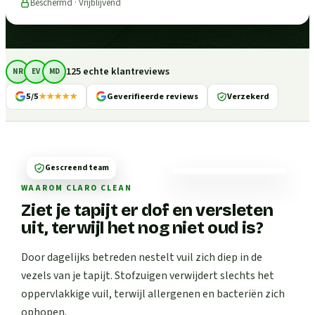
Beschermd · Vrijblijvend
125 echte klantreviews
NR
EV
MD
5/5
★★★★★
Geverifieerde reviews
Verzekerd
Gescreend team
WAAROM CLARO CLEAN
Ziet je tapijt er dof en versleten
uit, terwijl het nog niet oud is?
Door dagelijks betreden nestelt vuil zich diep in de
vezels van je tapijt. Stofzuigen verwijdert slechts het
oppervlakkige vuil, terwijl allergenen en bacteriën zich
ophopen.