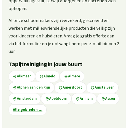
oppervlakkige vuil, terwijl allergenen en bacteriën zich
ophopen.
Al onze schoonmakers zijn verzekerd, gescreend en
werken met milieuvriendelijke producten die veilig zijn
voor kinderen en huisdieren. Vraag je gratis offerte aan
via het formulier en je ontvangt hem per e-mail binnen 2
uur.
Tapijtreiniging in jouw buurt
Alkmaar
Almelo
Almere
Alphen aan den Rijn
Amersfoort
Amstelveen
Amsterdam
Apeldoorn
Arnhem
Assen
Alle gebieden
→