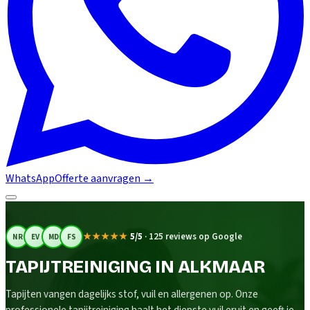
WhatsApp
Offerte aanvragen
→
★★★★★
5/5
·
125 reviews op Google
NR
EV
MD
FS
TAPIJTREINIGING IN ALKMAAR
Tapijten vangen dagelijks stof, vuil en allergenen op. Onze