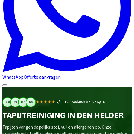
WhatsApp
Offerte aanvragen
→
★★★★★
5/5
·
125 reviews op Google
NR
EV
MD
FS
TAPIJTREINIGING IN DEN HELDER
Tapijten vangen dagelijks stof, vuil en allergenen op. Onze