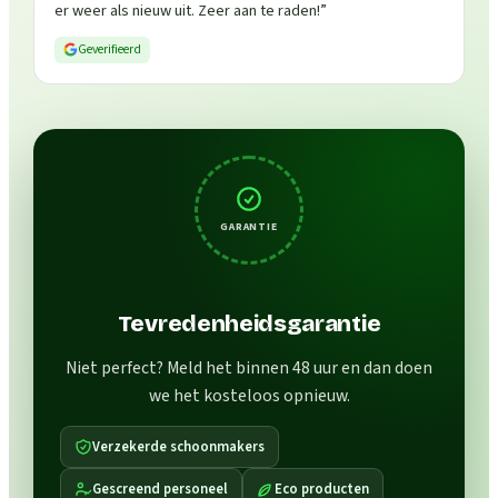
er weer als nieuw uit. Zeer aan te raden!
”
Geverifieerd
GARANTIE
Tevredenheidsgarantie
Niet perfect? Meld het binnen 48 uur en dan doen
we het kosteloos opnieuw.
Verzekerde schoonmakers
Gescreend personeel
Eco producten