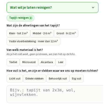
Wat wil je laten reinigen?
Tapijt reinigen
Wat zijn de afmetingen van het tapijt?
Klein · tot 2 m²
Middel · 2-6 m²
Groot · 6-12 m²
Vaste vloerbedekking · meer dan 12 m²
Van welk materiaal is het?
Als je het niet weet, geen probleem, we zien het op de foto.
Textiel
Microvezel
Alcantara
Leer
Hoe vuil is het, en zijn er vlekken waar we ons op moeten richten?
Licht vuil
Enkele vlekken
Behoorlijk vuil
Erg vuil