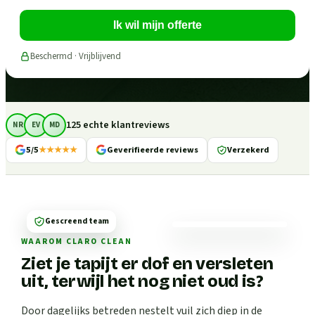
Ik wil mijn offerte
Beschermd · Vrijblijvend
125 echte klantreviews
NR
EV
MD
5/5
★★★★★
Geverifieerde reviews
Verzekerd
Gescreend team
WAAROM CLARO CLEAN
Ziet je tapijt er dof en versleten
uit, terwijl het nog niet oud is?
Door dagelijks betreden nestelt vuil zich diep in de