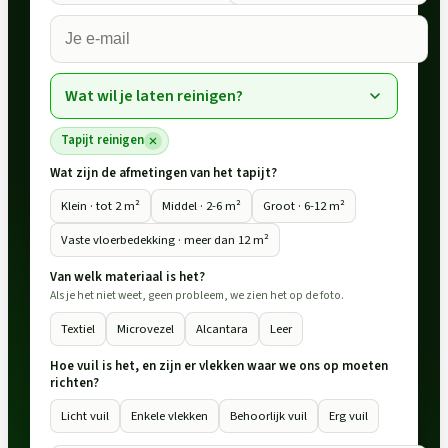
Wat wil je laten reinigen?
Tapijt reinigen
Wat zijn de afmetingen van het tapijt?
Klein · tot 2 m²
Middel · 2-6 m²
Groot · 6-12 m²
Vaste vloerbedekking · meer dan 12 m²
Van welk materiaal is het?
Als je het niet weet, geen probleem, we zien het op de foto.
Textiel
Microvezel
Alcantara
Leer
Hoe vuil is het, en zijn er vlekken waar we ons op moeten
richten?
Licht vuil
Enkele vlekken
Behoorlijk vuil
Erg vuil