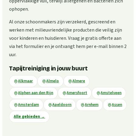
oppervlakkige vuil, terwijl allergenen en bacteriën zich
ophopen.
Al onze schoonmakers zijn verzekerd, gescreend en
werken met milieuvriendelijke producten die veilig zijn
voor kinderen en huisdieren. Vraag je gratis offerte aan
via het formulier en je ontvangt hem per e-mail binnen 2
uur.
Tapijtreiniging in jouw buurt
Alkmaar
Almelo
Almere
Alphen aan den Rijn
Amersfoort
Amstelveen
Amsterdam
Apeldoorn
Arnhem
Assen
Alle gebieden
→