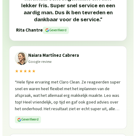
lekker fris. Super snel service en een
aardig man. Dus ik ben tevreden en
dankbaar voor de service.
”
Rita Chantre
Geverifieerd
Naiara Martínez Cabrera
Google review
★★★★★
“
Hele fijne ervaring met Claro Clean. Ze reageerden super
snel en waren heel flexibel met het inplannen van de
afspraak, wat het allemaal erg makkelijk maakte. Leo was
top! Heel vriendelijk, op tijd en gaf ook goed advies over
het onderhoud. Het resultaat ziet er echt super uit, alles
is weer fris en goed beschermd. Zeker een aanrader, ik
Geverifieerd
zou ze zo weer inschakelen!
”