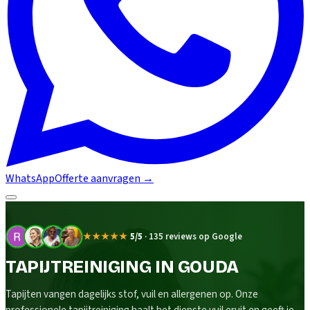
WhatsApp
Offerte aanvragen
→
★★★★★
5/5
·
135 reviews op Google
TAPIJTREINIGING IN GOUDA
Tapijten vangen dagelijks stof, vuil en allergenen op. Onze