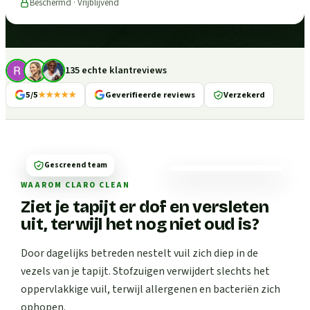
Beschermd · Vrijblijvend
135 echte klantreviews
5/5
★★★★★
Geverifieerde reviews
Verzekerd
Gescreend team
WAAROM CLARO CLEAN
Ziet je tapijt er dof en versleten
uit, terwijl het nog niet oud is?
Door dagelijks betreden nestelt vuil zich diep in de
vezels van je tapijt. Stofzuigen verwijdert slechts het
oppervlakkige vuil, terwijl allergenen en bacteriën zich
ophopen.