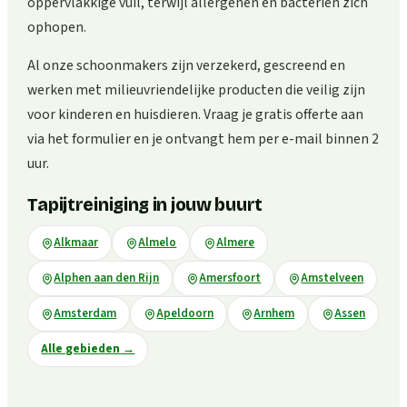
oppervlakkige vuil, terwijl allergenen en bacteriën zich
ophopen.
Al onze schoonmakers zijn verzekerd, gescreend en
werken met milieuvriendelijke producten die veilig zijn
voor kinderen en huisdieren. Vraag je gratis offerte aan
via het formulier en je ontvangt hem per e-mail binnen 2
uur.
Tapijtreiniging in jouw buurt
Alkmaar
Almelo
Almere
Alphen aan den Rijn
Amersfoort
Amstelveen
Amsterdam
Apeldoorn
Arnhem
Assen
Alle gebieden
→