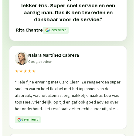
lekker fris. Super snel service en een
aardig man. Dus ik ben tevreden en
dankbaar voor de service.
”
Rita Chantre
Geverifieerd
Naiara Martínez Cabrera
Google review
★★★★★
“
Hele fijne ervaring met Claro Clean. Ze reageerden super
snel en waren heel flexibel met het inplannen van de
afspraak, wat het allemaal erg makkelijk maakte. Leo was
top! Heel vriendelijk, op tijd en gaf ook goed advies over
het onderhoud. Het resultaat ziet er echt super uit, alles
is weer fris en goed beschermd. Zeker een aanrader, ik
Geverifieerd
zou ze zo weer inschakelen!
”