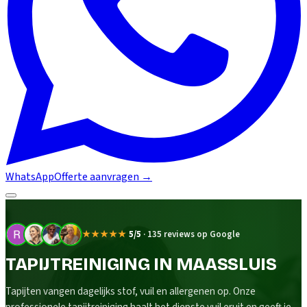
WhatsApp
Offerte aanvragen
→
★★★★★
5/5
·
135 reviews op Google
TAPIJTREINIGING IN MAASSLUIS
Tapijten vangen dagelijks stof, vuil en allergenen op. Onze