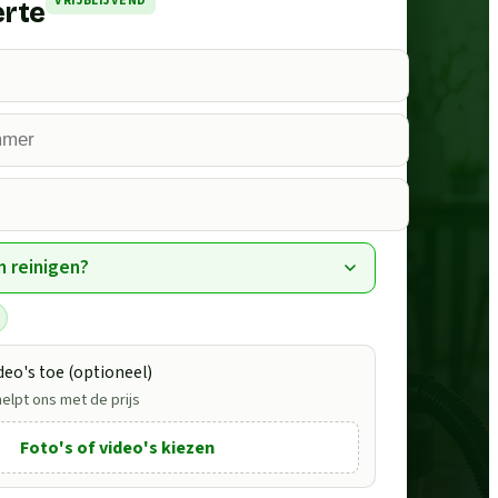
VRIJBLIJVEND
erte
n reinigen?
deo's toe (optioneel)
helpt ons met de prijs
Foto's of video's kiezen