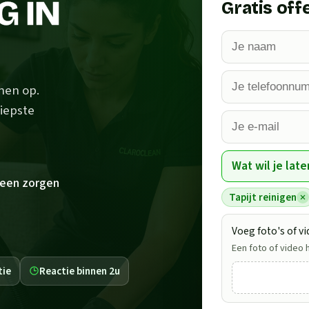
G IN
Gratis off
enen op.
diepste
e
Wat wil je late
een zorgen
Tapijt reinigen
Voeg foto's of vi
Een foto of video 
tie
Reactie binnen 2u