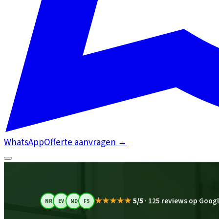
WhatsApp
Offerte aanvragen
→
★★★★★
5/5
·
125 reviews op Goog
NR
EV
MD
FS