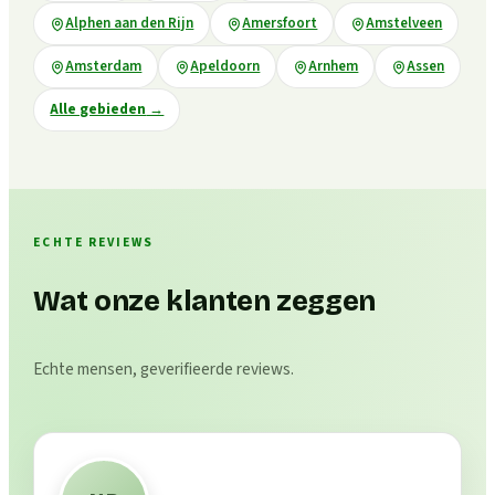
Alphen aan den Rijn
Amersfoort
Amstelveen
Amsterdam
Apeldoorn
Arnhem
Assen
Alle gebieden
→
ECHTE REVIEWS
Wat onze klanten zeggen
Echte mensen, geverifieerde reviews.