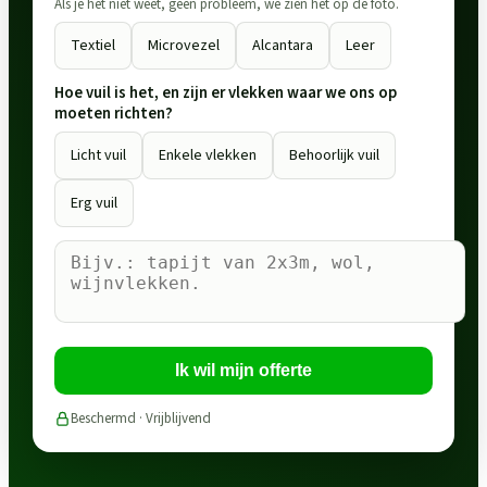
Als je het niet weet, geen probleem, we zien het op de foto.
Textiel
Microvezel
Alcantara
Leer
Hoe vuil is het, en zijn er vlekken waar we ons op
moeten richten?
Licht vuil
Enkele vlekken
Behoorlijk vuil
Erg vuil
Ik wil mijn offerte
Beschermd · Vrijblijvend