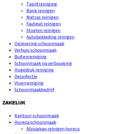
Tapijtreiniging
Bank reinigen
Matras reinigen
Fauteuil reinigen
Stoelen reinigen
Autobekleding reinigen
Oplevering schoonmaak
Verhuis schoonmaak
Buitenreiniging
Schoonmaak na verbouwing
Hogedruk reiniging
Desinfectie
Vloerreiniging
Schoonmaakbedrijf
ZAKELIJK
Kantoor schoonmaak
Horeca schoonmaak
Afzuigkap reinigen horeca