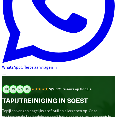
WhatsApp
Offerte aanvragen
→
★★★★★
5/5
·
125 reviews op Google
NR
EV
MD
FS
TAPIJTREINIGING IN SOEST
Tapijten vangen dagelijks stof, vuil en allergenen op. Onze