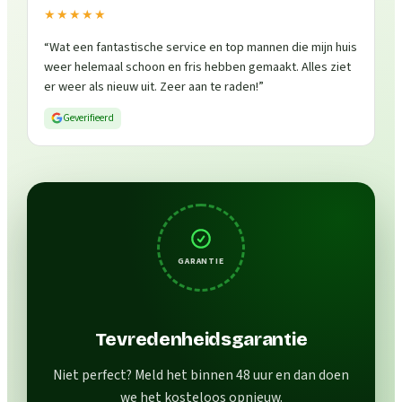
★★★★★
“
Wat een fantastische service en top mannen die mijn huis
weer helemaal schoon en fris hebben gemaakt. Alles ziet
er weer als nieuw uit. Zeer aan te raden!
”
Geverifieerd
GARANTIE
Tevredenheidsgarantie
Niet perfect? Meld het binnen 48 uur en dan doen
we het kosteloos opnieuw.