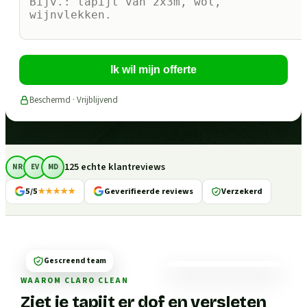
Ik wil mijn offerte
Beschermd · Vrijblijvend
125 echte klantreviews
NR
EV
MD
5/5
★★★★★
Geverifieerde reviews
Verzekerd
Gescreend team
WAAROM CLARO CLEAN
Ziet je tapijt er dof en versleten