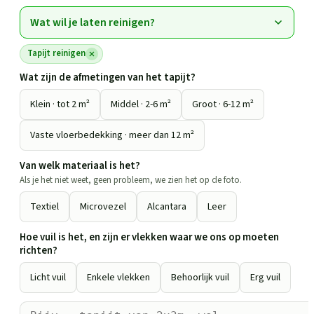
Wat wil je laten reinigen?
Tapijt reinigen
Wat zijn de afmetingen van het tapijt?
Klein · tot 2 m²
Middel · 2-6 m²
Groot · 6-12 m²
Vaste vloerbedekking · meer dan 12 m²
Van welk materiaal is het?
Als je het niet weet, geen probleem, we zien het op de foto.
Textiel
Microvezel
Alcantara
Leer
Hoe vuil is het, en zijn er vlekken waar we ons op moeten
richten?
Licht vuil
Enkele vlekken
Behoorlijk vuil
Erg vuil