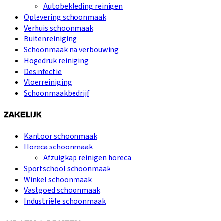
Autobekleding reinigen
Oplevering schoonmaak
Verhuis schoonmaak
Buitenreiniging
Schoonmaak na verbouwing
Hogedruk reiniging
Desinfectie
Vloerreiniging
Schoonmaakbedrijf
ZAKELIJK
Kantoor schoonmaak
Horeca schoonmaak
Afzuigkap reinigen horeca
Sportschool schoonmaak
Winkel schoonmaak
Vastgoed schoonmaak
Industriële schoonmaak