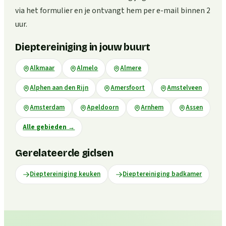
via het formulier en je ontvangt hem per e-mail binnen 2
uur.
Dieptereiniging in jouw buurt
Alkmaar
Almelo
Almere
Alphen aan den Rijn
Amersfoort
Amstelveen
Amsterdam
Apeldoorn
Arnhem
Assen
Alle gebieden
→
Gerelateerde gidsen
Dieptereiniging keuken
Dieptereiniging badkamer