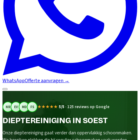
WhatsApp
Offerte aanvragen
→
★★★★★
5/5
·
125 reviews op Google
NR
EV
MD
FS
DIEPTEREINIGING IN SOEST
Onze dieptereiniging gaat verder dan oppervlakkig schoonmaken.