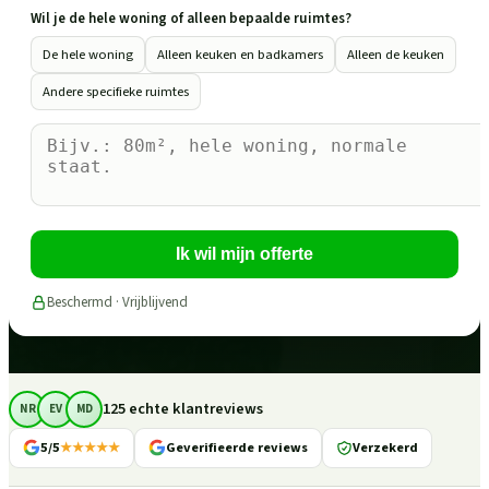
Wil je de hele woning of alleen bepaalde ruimtes?
De hele woning
Alleen keuken en badkamers
Alleen de keuken
Andere specifieke ruimtes
Ik wil mijn offerte
Beschermd · Vrijblijvend
125 echte klantreviews
NR
EV
MD
5/5
★★★★★
Geverifieerde reviews
Verzekerd