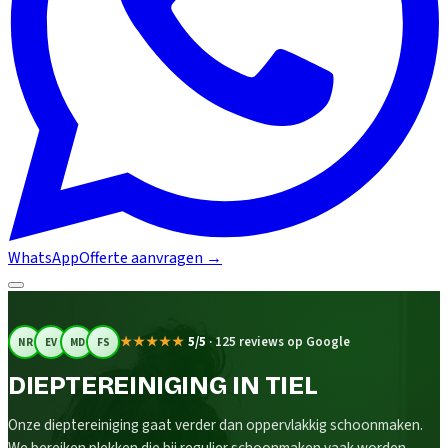
WhatsApp
Offerte aanvragen
→
★★★★★
5/5
·
125 reviews op Google
NR
EV
MD
FS
DIEPTEREINIGING IN TIEL
Onze dieptereiniging gaat verder dan oppervlakkig schoonmaken.