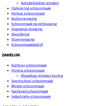
Autobekleding reinigen
Oplevering schoonmaak
Verhuis schoonmaak
Buitenreiniging
Schoonmaak na verbouwing
Hogedruk reiniging
Desinfectie
Vloerreiniging
Schoonmaakbedrijf
ZAKELIJK
Kantoor schoonmaak
Horeca schoonmaak
Afzuigkap reinigen horeca
Sportschool schoonmaak
Winkel schoonmaak
Vastgoed schoonmaak
Industriële schoonmaak