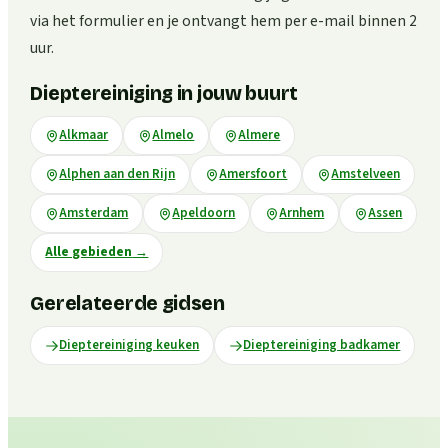
via het formulier en je ontvangt hem per e-mail binnen 2
uur.
Dieptereiniging in jouw buurt
Alkmaar
Almelo
Almere
Alphen aan den Rijn
Amersfoort
Amstelveen
Amsterdam
Apeldoorn
Arnhem
Assen
Alle gebieden
→
Gerelateerde gidsen
Dieptereiniging keuken
Dieptereiniging badkamer