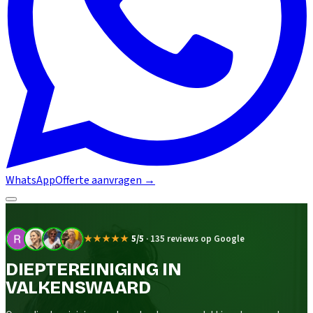
WhatsApp
Offerte aanvragen
→
★★★★★
5/5
·
135 reviews op Google
DIEPTEREINIGING IN
VALKENSWAARD