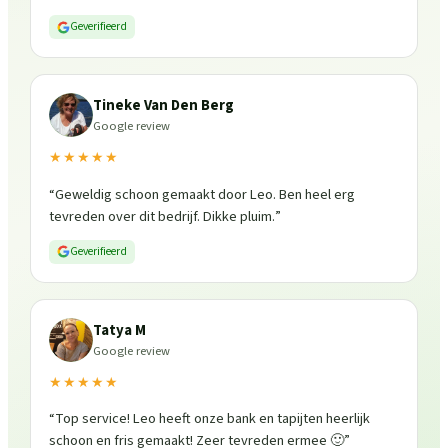
is weer fris en goed beschermd. Zeker een aanrader, ik
Geverifieerd
zou ze zo weer inschakelen!
”
Tineke Van Den Berg
Google review
★★★★★
“
Geweldig schoon gemaakt door Leo. Ben heel erg
tevreden over dit bedrijf. Dikke pluim.
”
Geverifieerd
Tatya M
Google review
★★★★★
“
Top service! Leo heeft onze bank en tapijten heerlijk
schoon en fris gemaakt! Zeer tevreden ermee 🙂
”