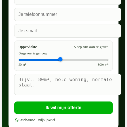
Oppervlakte
Sleep om aan te geven
Ongeveer is genoeg
20
m²
300
+ m²
Ik wil mijn offerte
Beschermd · Vrijblijvend