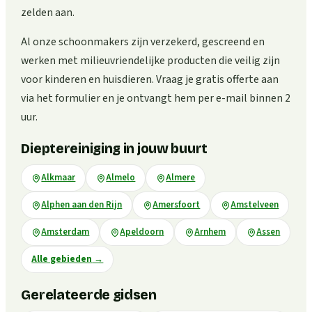
zelden aan.
Al onze schoonmakers zijn verzekerd, gescreend en
werken met milieuvriendelijke producten die veilig zijn
voor kinderen en huisdieren. Vraag je gratis offerte aan
via het formulier en je ontvangt hem per e-mail binnen 2
uur.
Dieptereiniging in jouw buurt
Alkmaar
Almelo
Almere
Alphen aan den Rijn
Amersfoort
Amstelveen
Amsterdam
Apeldoorn
Arnhem
Assen
Alle gebieden
→
Gerelateerde gidsen