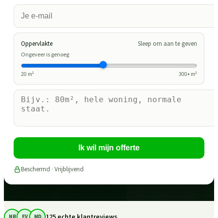
Oppervlakte
Sleep om aan te geven
Ongeveer is genoeg
20
m²
300
+ m²
Ik wil mijn offerte
Beschermd · Vrijblijvend
125 echte klantreviews
NR
EV
MD