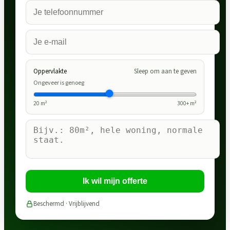
Oppervlakte
Sleep om aan te geven
Ongeveer is genoeg
20
m²
300
+ m²
Ik wil mijn offerte
Beschermd · Vrijblijvend