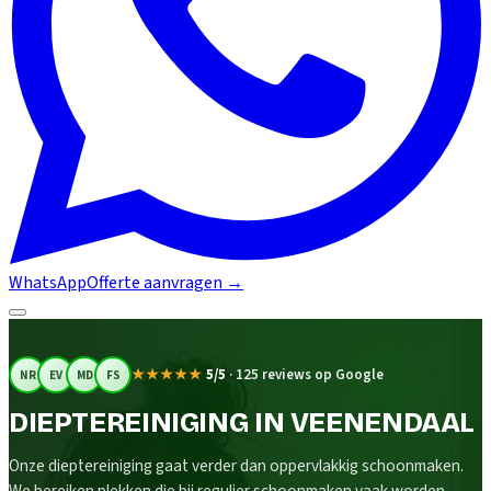
WhatsApp
Offerte aanvragen
→
★★★★★
5/5
·
125 reviews op Google
NR
EV
MD
FS
DIEPTEREINIGING IN VEENENDAAL
Onze dieptereiniging gaat verder dan oppervlakkig schoonmaken.