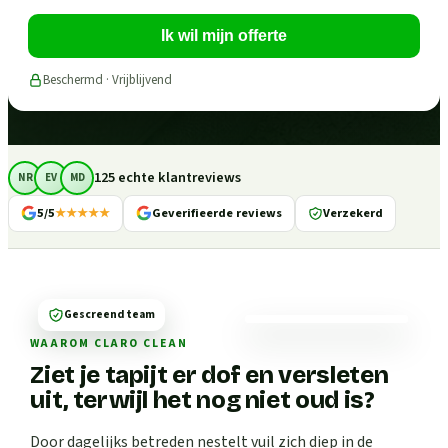
Ik wil mijn offerte
Beschermd · Vrijblijvend
125 echte klantreviews
NR
EV
MD
5/5
★★★★★
Geverifieerde reviews
Verzekerd
Gescreend team
WAAROM CLARO CLEAN
Ziet je tapijt er dof en versleten
uit, terwijl het nog niet oud is?
Door dagelijks betreden nestelt vuil zich diep in de