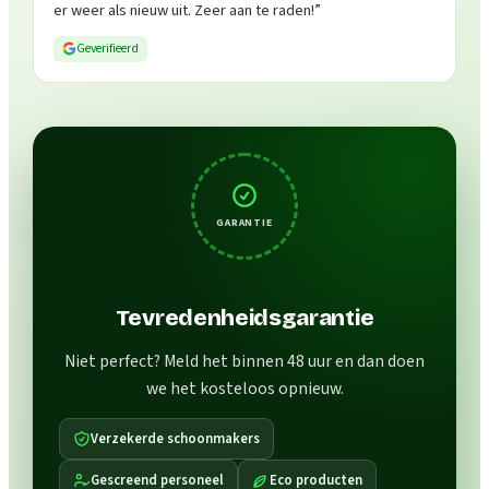
er weer als nieuw uit. Zeer aan te raden!
”
Geverifieerd
GARANTIE
Tevredenheidsgarantie
Niet perfect? Meld het binnen 48 uur en dan doen
we het kosteloos opnieuw.
Verzekerde schoonmakers
Gescreend personeel
Eco producten