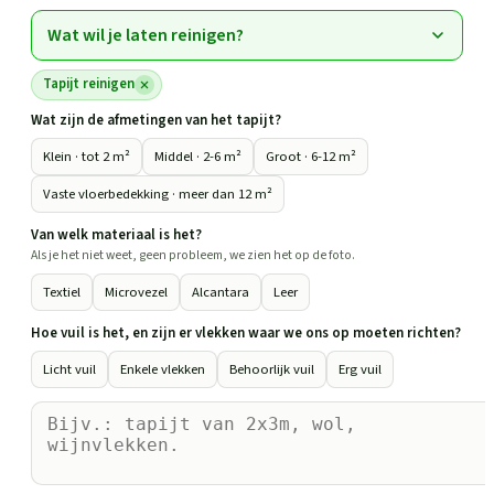
Wat wil je laten reinigen?
Tapijt reinigen
Wat zijn de afmetingen van het tapijt?
Klein · tot 2 m²
Middel · 2-6 m²
Groot · 6-12 m²
Vaste vloerbedekking · meer dan 12 m²
Van welk materiaal is het?
Als je het niet weet, geen probleem, we zien het op de foto.
Textiel
Microvezel
Alcantara
Leer
Hoe vuil is het, en zijn er vlekken waar we ons op moeten richten?
Licht vuil
Enkele vlekken
Behoorlijk vuil
Erg vuil