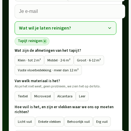
Wat wil je laten reinigen?
Tapijt reinigen
Wat zijn de afmetingen van het tapijt?
Klein · tot 2 m²
Middel · 2-6 m²
Groot · 6-12 m²
Vaste vloerbedekking · meer dan 12 m²
Van welk materiaal is het?
Als je het niet weet, geen probleem, we zien het op de foto.
Textiel
Microvezel
Alcantara
Leer
Hoe vuil is het, en zijn er vlekken waar we ons op moeten
richten?
Licht vuil
Enkele vlekken
Behoorlijk vuil
Erg vuil