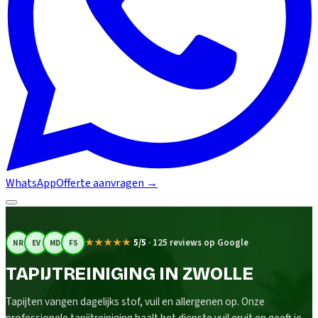
WhatsApp
Offerte aanvragen
→
★★★★★
5/5
·
125 reviews op Google
NR
EV
MD
FS
TAPIJTREINIGING IN ZWOLLE
Tapijten vangen dagelijks stof, vuil en allergenen op. Onze