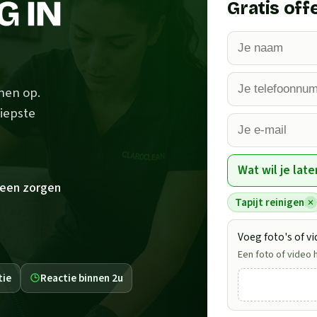
G IN
Gratis off
enen op.
diepste
e
Wat wil je late
een zorgen
Tapijt reinigen
Voeg foto's of vi
Een foto of video 
tie
Reactie binnen 2u