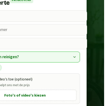
VRIJBLIJVEND
erte
n reinigen?
deo's toe (optioneel)
helpt ons met de prijs
Foto's of video's kiezen