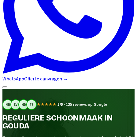
WhatsApp
Offerte aanvragen
→
★★★★★
5/5
·
125 reviews op Google
NR
EV
MD
FS
REGULIERE SCHOONMAAK IN
GOUDA