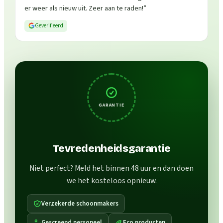
er weer als nieuw uit. Zeer aan te raden!
”
Geverifieerd
GARANTIE
Tevredenheidsgarantie
Niet perfect? Meld het binnen 48 uur en dan doen
we het kosteloos opnieuw.
Verzekerde schoonmakers
Gescreend personeel
Eco producten