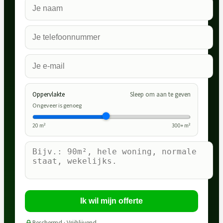
Oppervlakte
Sleep om aan te geven
Ongeveer is genoeg
20
m²
300
+ m²
Ik wil mijn offerte