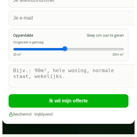
Oppervlakte
Sleep om aan te geven
Ongeveer is genoeg
20
m²
300
+ m²
Ik wil mijn offerte
Beschermd · Vrijblijvend