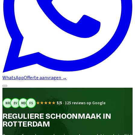
WhatsApp
Offerte aanvragen
→
★★★★★
5/5
·
125 reviews op Google
NR
EV
MD
FS
REGULIERE SCHOONMAAK IN
ROTTERDAM