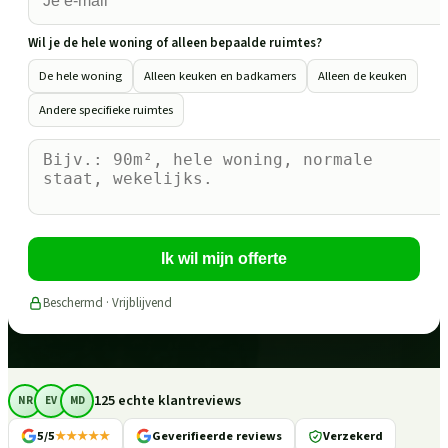
Wil je de hele woning of alleen bepaalde ruimtes?
De hele woning
Alleen keuken en badkamers
Alleen de keuken
Andere specifieke ruimtes
Ik wil mijn offerte
Beschermd · Vrijblijvend
125 echte klantreviews
NR
EV
MD
5/5
★★★★★
Geverifieerde reviews
Verzekerd