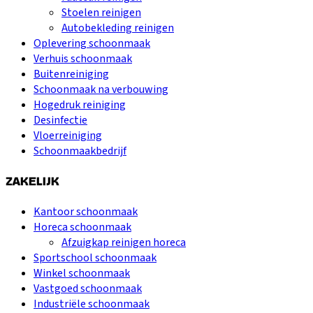
Stoelen reinigen
Autobekleding reinigen
Oplevering schoonmaak
Verhuis schoonmaak
Buitenreiniging
Schoonmaak na verbouwing
Hogedruk reiniging
Desinfectie
Vloerreiniging
Schoonmaakbedrijf
ZAKELIJK
Kantoor schoonmaak
Horeca schoonmaak
Afzuigkap reinigen horeca
Sportschool schoonmaak
Winkel schoonmaak
Vastgoed schoonmaak
Industriële schoonmaak