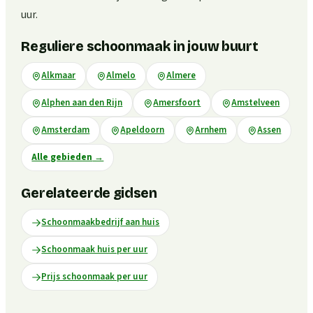
uur.
Reguliere schoonmaak in jouw buurt
Alkmaar
Almelo
Almere
Alphen aan den Rijn
Amersfoort
Amstelveen
Amsterdam
Apeldoorn
Arnhem
Assen
Alle gebieden
→
Gerelateerde gidsen
Schoonmaakbedrijf aan huis
Schoonmaak huis per uur
Prijs schoonmaak per uur