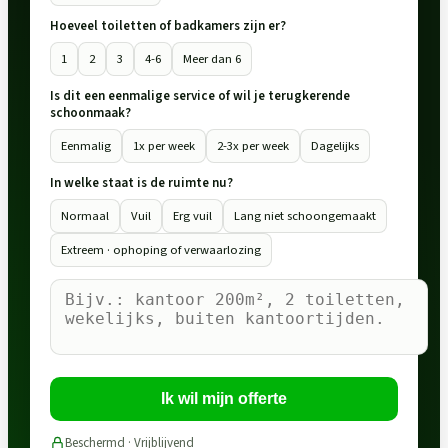
Hoeveel toiletten of badkamers zijn er?
1
2
3
4-6
Meer dan 6
Is dit een eenmalige service of wil je terugkerende
schoonmaak?
Eenmalig
1x per week
2-3x per week
Dagelijks
In welke staat is de ruimte nu?
Normaal
Vuil
Erg vuil
Lang niet schoongemaakt
Extreem · ophoping of verwaarlozing
Ik wil mijn offerte
Beschermd · Vrijblijvend