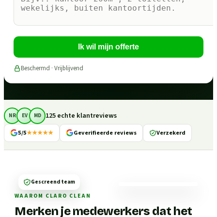
Ik wil mijn offerte
Beschermd · Vrijblijvend
125 echte klantreviews
NR
EV
MD
5/5
★★★★★
Geverifieerde reviews
Verzekerd
Gescreend team
WAAROM CLARO CLEAN
Merken je medewerkers dat het