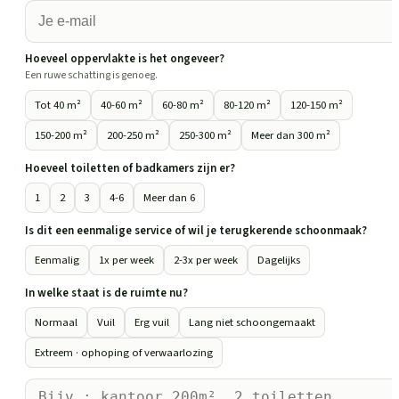
Hoeveel oppervlakte is het ongeveer?
Een ruwe schatting is genoeg.
Tot 40 m²
40-60 m²
60-80 m²
80-120 m²
120-150 m²
150-200 m²
200-250 m²
250-300 m²
Meer dan 300 m²
Hoeveel toiletten of badkamers zijn er?
1
2
3
4-6
Meer dan 6
Is dit een eenmalige service of wil je terugkerende schoonmaak?
Eenmalig
1x per week
2-3x per week
Dagelijks
In welke staat is de ruimte nu?
Normaal
Vuil
Erg vuil
Lang niet schoongemaakt
Extreem · ophoping of verwaarlozing