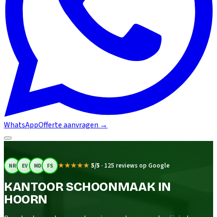
WhatsApp
Offerte aanvragen
→
★★★★★
5/5
·
125 reviews op Google
NR
EV
MD
FS
KANTOOR SCHOONMAAK IN
HOORN