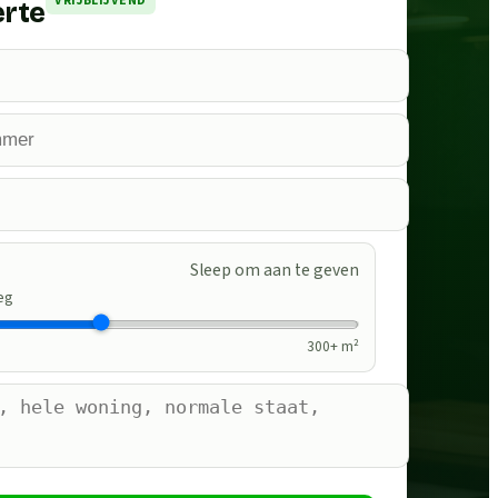
VRIJBLIJVEND
erte
Sleep om aan te geven
eg
300
+ m²