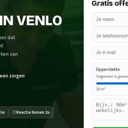
Gratis off
IN VENLO
oor dat
et
eten van
Oppervlakte
een zorgen
Ongeveer is geno
20
m²
tie
Reactie binnen 2u