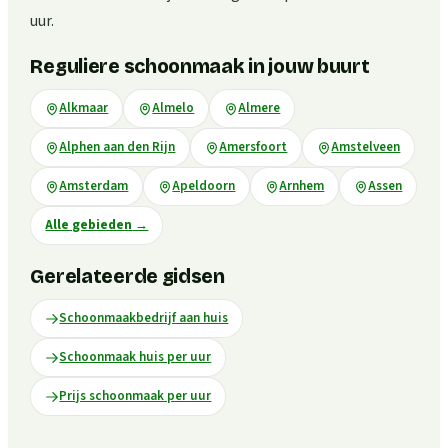
uur.
Reguliere schoonmaak in jouw buurt
Alkmaar
Almelo
Almere
Alphen aan den Rijn
Amersfoort
Amstelveen
Amsterdam
Apeldoorn
Arnhem
Assen
Alle gebieden
→
Gerelateerde gidsen
Schoonmaakbedrijf aan huis
Schoonmaak huis per uur
Prijs schoonmaak per uur