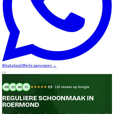
WhatsApp
Offerte aanvragen
→
★★★★★
5/5
·
125 reviews op Google
NR
EV
MD
FS
REGULIERE SCHOONMAAK IN
ROERMOND