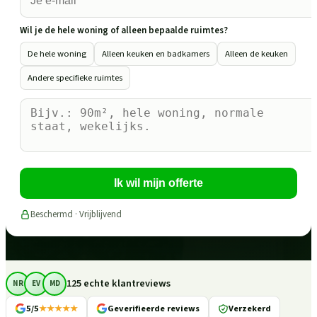
Wil je de hele woning of alleen bepaalde ruimtes?
De hele woning
Alleen keuken en badkamers
Alleen de keuken
Andere specifieke ruimtes
Ik wil mijn offerte
Beschermd · Vrijblijvend
125 echte klantreviews
NR
EV
MD
5/5
★★★★★
Geverifieerde reviews
Verzekerd