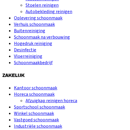
Stoelen reinigen
Autobekleding reinigen
Oplevering schoonmaak
Verhuis schoonmaak
Buitenreiniging
Schoonmaak na verbouwing
Hogedruk reiniging
Desinfectie
Vloerreiniging
Schoonmaakbedrijf
ZAKELIJK
Kantoor schoonmaak
Horeca schoonmaak
Afzuigkap reinigen horeca
Sportschool schoonmaak
Winkel schoonmaak
Vastgoed schoonmaak
Industriële schoonmaak